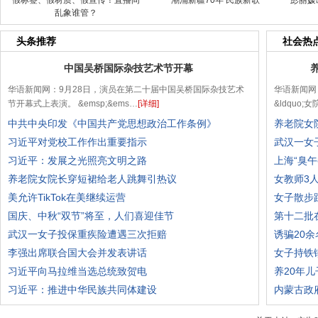
假标签、假材质、假宣传！直播间
潮涌新疆70年 民族新歌
彭丽媛
乱象谁管？
头条推荐
社会热
中国吴桥国际杂技艺术节开幕
华语新闻网：9月28日，演员在第二十届中国吴桥国际杂技艺术
华语新闻网
节开幕式上表演。 &emsp;&ems…
[详细]
&ldquo
中共中央印发《中国共产党思想政治工作条例》
养老院女
习近平对党校工作作出重要指示
武汉一女
习近平：发展之光照亮文明之路
上海“臭
养老院女院长穿短裙给老人跳舞引热议
女教师3
美允许TikTok在美继续运营
女子散步
国庆、中秋“双节”将至，人们喜迎佳节
第十二批
武汉一女子投保重疾险遭遇三次拒赔
诱骗20
李强出席联合国大会并发表讲话
女子持铁
习近平向马拉维当选总统致贺电
养20年
习近平：推进中华民族共同体建设
内蒙古政