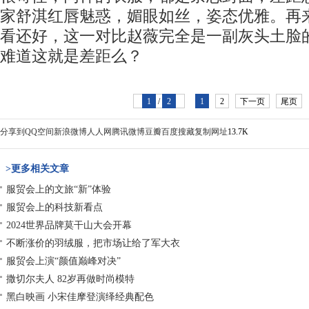
家舒淇红唇魅惑，媚眼如丝，姿态优雅。再
看还好，这一对比赵薇完全是一副灰头土脸
难道这就是差距么？
1
/
2
1
2
下一页
尾页
分享到
QQ空间
新浪微博
人人网
腾讯微博
豆瓣
百度搜藏
复制网址
13.7K
>更多相关文章
服贸会上的文旅“新”体验
服贸会上的科技新看点
2024世界品牌莫干山大会开幕
不断涨价的羽绒服，把市场让给了军大衣
服贸会上演“颜值巅峰对决”
撒切尔夫人 82岁再做时尚模特
黑白映画 小宋佳摩登演绎经典配色