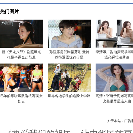
热门图片
新《天龙八部》剧照曝光
孙俪露肩低胸裙剪彩 受特
李清娥广告拍摄现场照
张檬半裸金起范羞
殊待遇露惊讶倍显
透亮裸妆清秀迷
巴尔的摩啦啦队选拔赛美女
世界各地学生的危险上学路
高清：张馨予海滩写真
如云
比基尼尽显迷人曲
关于本站
-
广告