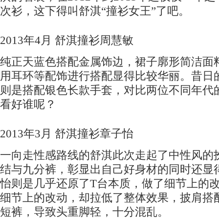
次衫，这下得叫舒淇“撞衫女王”了吧。
2013年4月 舒淇撞衫周慧敏
纯正天蓝色搭配金属饰边，裙子廓形简洁面
用耳环等配饰进行搭配显得比较华丽。昔日
则是搭配银色长款手套，对比两位不同年代
看好谁呢？
2013年3月 舒淇撞衫章子怡
一向走性感路线的舒淇此次走起了中性风的
结与九分裤，彰显出自己好身材的同时还显
怡则是几乎还原了T台本质，做了细节上的
细节上的改动，却拉低了整体效果，披肩搭
短裤，导致头重脚轻，十分混乱。