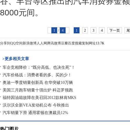
谷、丰台等区推出的汽车消费券金额多
8000元间。
1
/
4
1
2
3
4
下一页
尾
分享到
QQ空间
新浪微博
人人网
腾讯微博
豆瓣
百度搜藏
复制网址
13.7K
>更多相关文章
车企竞相降价：“既分高低、也决生死”！
汽车价格战：消费者看的多、买的少！
奥迪一季度销量创新高 在华突破10万辆
美国三月跑车销量十强出炉 科迈罗领跑
福特因油箱故障在美召回2012款林肯MKS
沃尔沃全新VEA发动机公布 今秋推出
汽车销量下滑 通用霍顿在澳裁员12%
热门图片