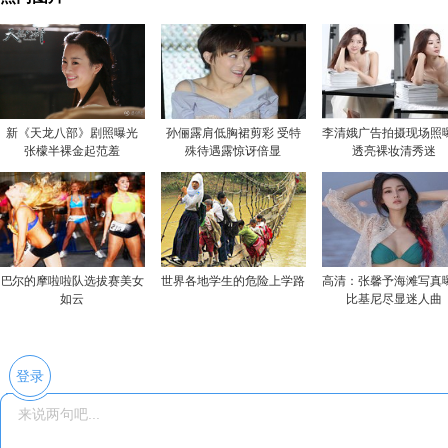
新《天龙八部》剧照曝光
孙俪露肩低胸裙剪彩 受特
李清娥广告拍摄现场照
张檬半裸金起范羞
殊待遇露惊讶倍显
透亮裸妆清秀迷
巴尔的摩啦啦队选拔赛美女
世界各地学生的危险上学路
高清：张馨予海滩写真
如云
比基尼尽显迷人曲
登录