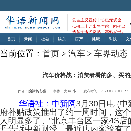
爱国主义宣传中心已无资金
低价五十万出售本站，同价出
售多个著名网站，本站底部。
首页
新闻
社会
娱乐
房产
健康
科技
文
当前位置：
首页
>
汽车
>
车界动态
汽车价格战：消费者看的多、买的
作者：
编辑杨志强
字体：
大
中
小
发布时间：2023-03-30 08:02:43
华语社：中新网
3月30日电 (中
府补贴政策推出了约一周时间，这个
人明显多了。”北京丰台区一家4S店
丹告诉中新财经，最近店内客流有了