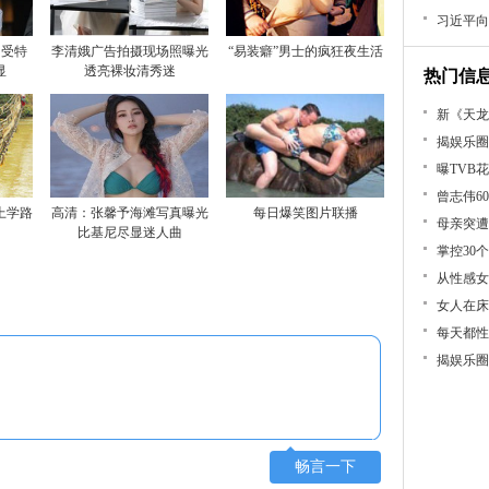
习近平向
 受特
李清娥广告拍摄现场照曝光
“易装癖”男士的疯狂夜生活
显
透亮裸妆清秀迷
热门信
新《天龙
揭娱乐圈
曝TVB
曾志伟6
上学路
高清：张馨予海滩写真曝光
每日爆笑图片联播
母亲突遭
比基尼尽显迷人曲
掌控30
从性感女
女人在床
每天都性
揭娱乐圈
畅言一下