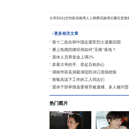
分享到
QQ空间
新浪微博
人人网
腾讯微博
豆瓣
百度搜
>更多相关文章
第十二批在韩中国志愿军烈士遗骸回国
屡上热搜的痛经假如何“无痛”落地？
退休人员养老金上调2%
牵着大爷的手、牵起百姓的心
湖南华容县洞庭湖堤防决口现场抢险
致敬高温下工作的工人同志们
退休干部举报县委领导被逮捕、多人被问责
热门图片