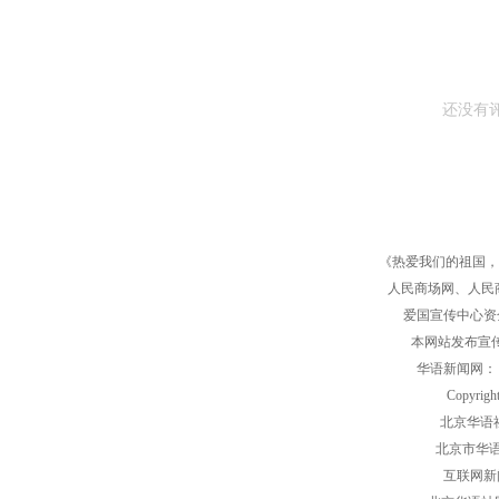
还没有
《热爱我们的祖国，
人民商场网、人民
爱国宣传中心资金
本网站发布宣传
华语新闻网：《
Copyri
北京华语社：
北京市华语
互联网新