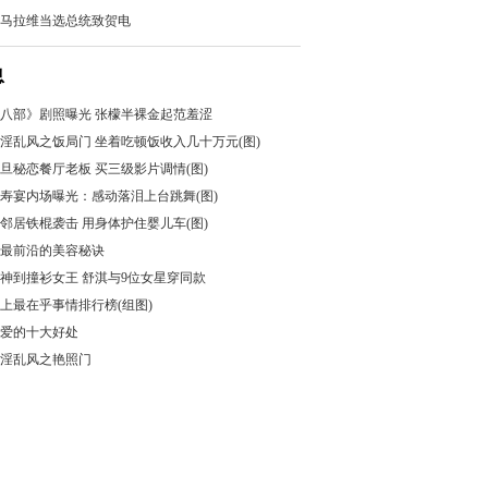
马拉维当选总统致贺电
息
八部》剧照曝光 张檬半裸金起范羞涩
淫乱风之饭局门 坐着吃顿饭收入几十万元(图)
花旦秘恋餐厅老板 买三级影片调情(图)
0寿宴内场曝光：感动落泪上台跳舞(图)
邻居铁棍袭击 用身体护住婴儿车(图)
个最前沿的美容秘诀
神到撞衫女王 舒淇与9位女星穿同款
上最在乎事情排行榜(组图)
爱的十大好处
淫乱风之艳照门