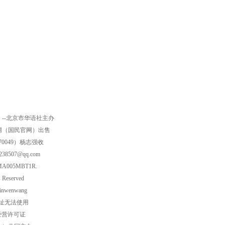
--北京市华语社主办
网（国民官网）出售
0049）杨志强收
7@qq.com
05MBT1R.
eserved
wenwang
迁址无法使用
经营许可证