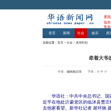
爱国
低价
售多
首页
新闻
社会
娱乐
房
当前位置：
首页
>
社会
>
真情时刻
牵着大爷
作者：
编辑杨志强
字体：
大
中
小
华语社：中共中央总书记、国家
近平在地处沂蒙老区的临沭县曹庄镇
去他家看望。新华社记者 谢环驰 