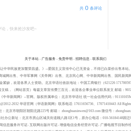
0
共
条评论
评论，快来抢沙发吧~
关于本站
-
广告服务
-
免责申明
-
招聘信息
-
联系我们
让中华民族更加繁荣昌盛。》--爱国主义宣传中心已无资金，不得已白菜价出售本站。
商城网出售、中华军事网《关帝网》出售、北京民心网、中华新闻网出售、国民新闻
紧缺，欢迎各界人士资助。北京华语社收款地址：中国工商银行（621226 171700597
文稿，（网站首页）每篇文章宣传费三百元，欢迎各企事业单位联系发文 邮箱：90323850
中华新闻网》--官网。版权所属单位：北京市华语社 统一社会信用代码：91110105MA0
ght@2012-2032 华语官网（华语新闻网）联系电话: 17611656736、17071410443 All Rights R
北京市朝阳区朝阳北路225号 邮箱： zhonghuaxinwen@163.com 微信号：zhonghuaxin
社办公新址：北京市房山区城关街道顾八路1区1号，原办公电话：010-56184148因
闻信息服务许可证- 互联网出版许可证- 增值电信业务经营许可证- 广播电视节目制作