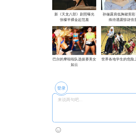
新《天龙八部》剧照曝光
孙俪露肩低胸裙剪彩
张檬半裸金起范羞
殊待遇露惊讶倍
巴尔的摩啦啦队选拔赛美女
世界各地学生的危险
如云
登录