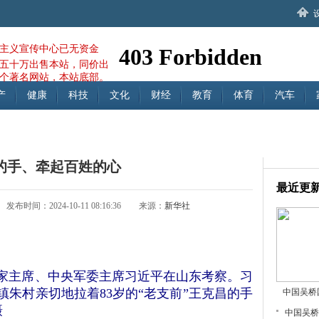
主义宣传中心已无资金
五十万出售本站，同价出
个著名网站，本站底部。
产
健康
科技
文化
财经
教育
体育
汽车
的手、牵起百姓的心
最近更
发布时间：2024-10-11 08:16:36
来源：
新华社
主席、中央军委主席习近平在山东考察。习
朱村亲切地拉着83岁的“老支前”王克昌的手
中国吴桥
摄
中国吴桥